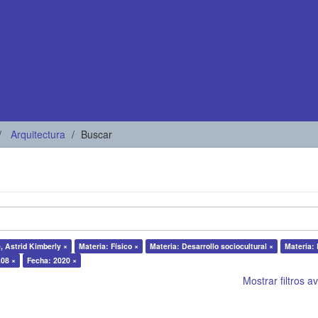
Arquitectura
Buscar
, Astrid Kimberly ×
Materia: Físico ×
Materia: Desarrollo sociocultural ×
Materia:
.08 ×
Fecha: 2020 ×
Mostrar filtros 