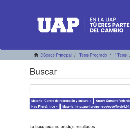
DSpace Principal
Tesis Pregrado
* Tesis
Buscar
Materia: Centro de recreación y cultura ×
Autor: Gamarra Velarde
Has File(s): true ×
Materia: http://purl.org/pe-repo/ocde/ford#6.04
La búsqueda no produjo resultados