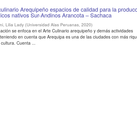
culinario Arequipeño espacios de calidad para la produc
nicos nativos Sur-Andinos Arancota – Sachaca
i, Lilia Lady
(
Universidad Alas Peruanas
,
2020
)
gación se enfoca en el Arte Culinario arequipeño y demás actividades
, teniendo en cuenta que Arequipa es una de las ciudades con más riq
y cultura. Cuenta ...