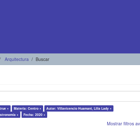
Arquitectura
Buscar
true ×
Materia: Centro ×
Autor: Villavicencio Huamani, Lilia Lady ×
astronomía ×
Fecha: 2020 ×
Mostrar filtros 