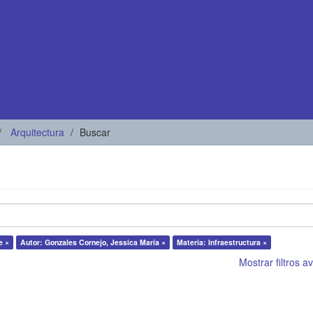
Arquitectura
Buscar
e ×
Autor: Gonzales Cornejo, Jessica María ×
Materia: Infraestructura ×
Mostrar filtros 