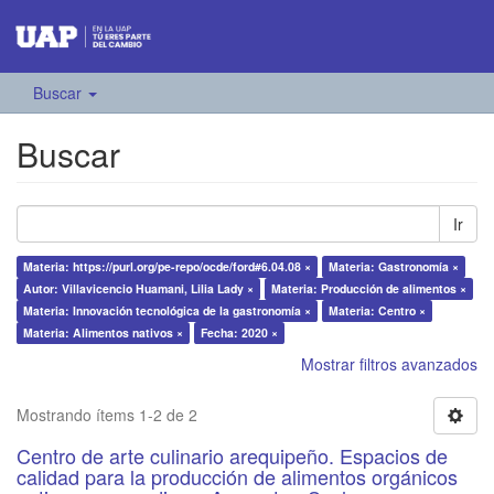
Buscar
Buscar
Ir
Materia: https://purl.org/pe-repo/ocde/ford#6.04.08 ×
Materia: Gastronomía ×
Autor: Villavicencio Huamani, Lilia Lady ×
Materia: Producción de alimentos ×
Materia: Innovación tecnológica de la gastronomía ×
Materia: Centro ×
Materia: Alimentos nativos ×
Fecha: 2020 ×
Mostrar filtros avanzados
Mostrando ítems 1-2 de 2
Centro de arte culinario arequipeño. Espacios de
calidad para la producción de alimentos orgánicos