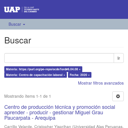
Buscar
Buscar
Ir
Materia: https://purl.org/pe-repo/ocde/ford#6.04.08 ×
Materia: Centro de capacitación laboral ×
Fecha: 2020 ×
Mostrar filtros avanzados
Mostrando ítems 1-1 de 1
Centro de producción técnica y promoción social
aprender - producir - gestionar Miguel Grau
Paucarpata - Arequipa
Carrillo Velarde, Cristopher Yisprihan
(
Universidad Alas Peruanas
,