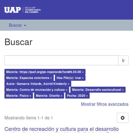
Buscar
Buscar
Ir
Materia: https://purl.org/pe-repo/ocde/ford#6.04.08 ×
Materia: Espacios exteriores ×
Has File(s): true ×
Autor: Gamarra Velarde, Astrid Kimberly ×
Materia: Centro de recreación y cultura ×
Materia: Desarrollo sociocultural ×
Materia: Físico ×
Materia: Diseño ×
Fecha: 2020 ×
Mostrar filtros avanzados
Mostrando ítems 1-1 de 1
Centro de recreación y cultura para el desarrollo