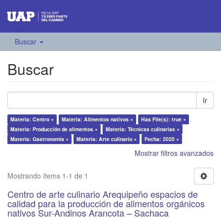
Buscar
Buscar
Ir
Materia: Centro ×
Materia: Alimentos nativos ×
Has File(s): true ×
Materia: Producción de alimentos ×
Materia: Técnicas culinarias ×
Materia: Gastronomía ×
Materia: Arte culinario ×
Fecha: 2020 ×
Mostrar filtros avanzados
Mostrando ítems 1-1 de 1
Centro de arte culinario Arequipeño espacios de
calidad para la producción de alimentos orgánicos
nativos Sur-Andinos Arancota – Sachaca