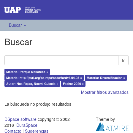
Buscar
Buscar
Ir
Materia: Parque biblioteca ×
Materia: http://purl.org/pe-repo/ocde/ford#6.04.08 ×
Materia: Diversificación ×
Autor: Noa Rojas, Noemi Guisela ×
Fecha: 2020 ×
Mostrar filtros avanzados
La búsqueda no produjo resultados
DSpace software
copyright © 2002-
Theme by
2016
DuraSpace
Contacto
|
Sugerencias