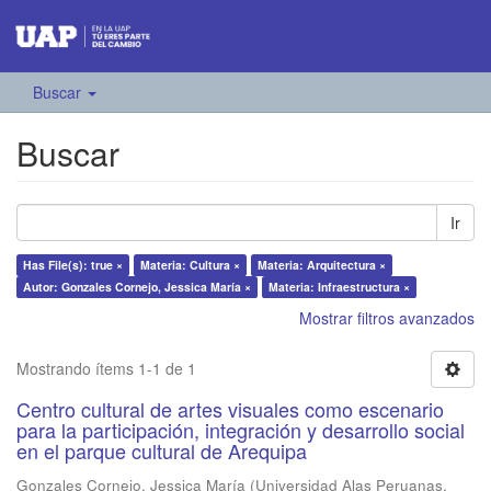
Buscar
Buscar
Ir
Has File(s): true ×
Materia: Cultura ×
Materia: Arquitectura ×
Autor: Gonzales Cornejo, Jessica María ×
Materia: Infraestructura ×
Mostrar filtros avanzados
Mostrando ítems 1-1 de 1
Centro cultural de artes visuales como escenario
para la participación, integración y desarrollo social
en el parque cultural de Arequipa
Gonzales Cornejo, Jessica María
(
Universidad Alas Peruanas
,