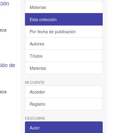
ción
Materias
Esta colección
ueza
Por fecha de publicación
Autores
Títulos
ción de
Materias
MI CUENTA
ueza
Acceder
Registro
DESCUBRE
Autor