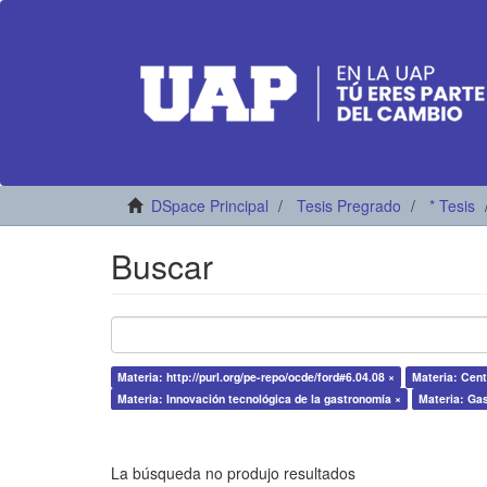
DSpace Principal
Tesis Pregrado
* Tesis
Buscar
Materia: http://purl.org/pe-repo/ocde/ford#6.04.08 ×
Materia: Cent
Materia: Innovación tecnológica de la gastronomía ×
Materia: Ga
La búsqueda no produjo resultados