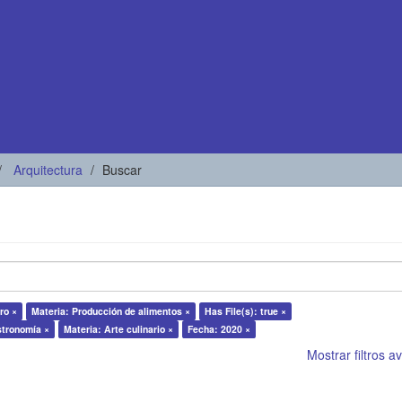
Arquitectura
Buscar
ro ×
Materia: Producción de alimentos ×
Has File(s): true ×
stronomía ×
Materia: Arte culinario ×
Fecha: 2020 ×
Mostrar filtros 