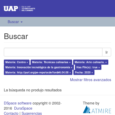
Buscar
Buscar
Ir
Materia: Centro ×
Materia: Técnicas culinarias ×
Materia: Arte culinario. ×
Materia: Innovación tecnológica de la gastronomía ×
Has File(s): true ×
Materia: http://purl.org/pe-repo/ocde/ford#6.04.08 ×
Fecha: 2020 ×
Mostrar filtros avanzados
La búsqueda no produjo resultados
DSpace software
copyright © 2002-
Theme by
2016
DuraSpace
Contacto
|
Sugerencias