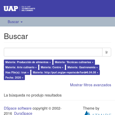
Buscar
Buscar
Ir
Materia: Producción de alimentos ×
Materia: Técnicas culinarias ×
Materia: Arte culinario ×
Materia: Centro ×
Materia: Gastronomía ×
Has File(s): true ×
Materia: http://purl.org/pe-repo/ocde/ford#6.04.08 ×
Fecha: 2020 ×
Mostrar filtros avanzados
La búsqueda no produjo resultados
DSpace software
copyright © 2002-
Theme by
2016
DuraSpace