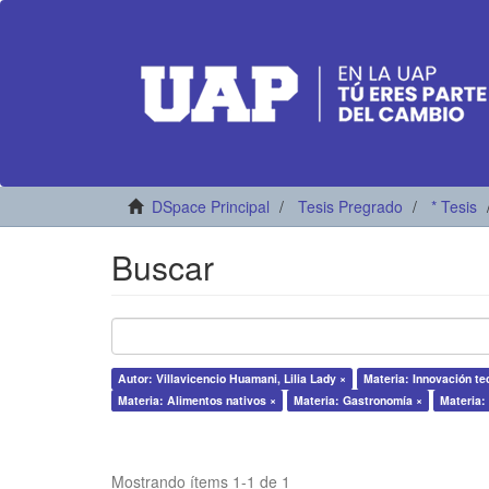
DSpace Principal
Tesis Pregrado
* Tesis
Buscar
Autor: Villavicencio Huamani, Lilia Lady ×
Materia: Innovación te
Materia: Alimentos nativos ×
Materia: Gastronomía ×
Materia: 
Mostrando ítems 1-1 de 1