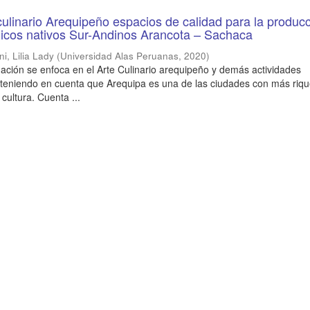
culinario Arequipeño espacios de calidad para la produc
nicos nativos Sur-Andinos Arancota – Sachaca
i, Lilia Lady
(
Universidad Alas Peruanas
,
2020
)
gación se enfoca en el Arte Culinario arequipeño y demás actividades
, teniendo en cuenta que Arequipa es una de las ciudades con más riq
y cultura. Cuenta ...