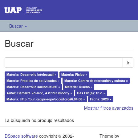
Buscar
Buscar
Ir
Materia: Desarrollo intelectual ×
Materia: Físico ×
Materia: Practica de actividades ×
Materia: Centro de recreación y cultura ×
Materia: Desarrollo sociocultural ×
Materia: Diseño ×
Autor: Gamarra Velarde, Astrid Kimberly ×
Has File(s): true ×
Materia: http://purl.org/pe-repo/ocde/ford#6.04.08 ×
Fecha: 2020 ×
Mostrar filtros avanzados
La búsqueda no produjo resultados
DSpace software
copyright © 2002-
Theme by