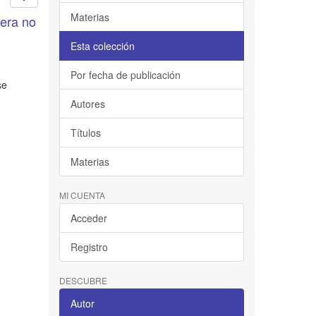
Materias
nera no
Esta colección
Por fecha de publicación
se
Autores
Títulos
Materias
MI CUENTA
Acceder
Registro
DESCUBRE
Autor