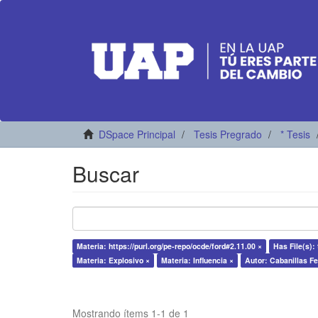
DSpace Principal
Tesis Pregrado
* Tesis
Buscar
Materia: https://purl.org/pe-repo/ocde/ford#2.11.00 ×
Has File(s): 
Materia: Explosivo ×
Materia: Influencia ×
Autor: Cabanillas F
Mostrando ítems 1-1 de 1