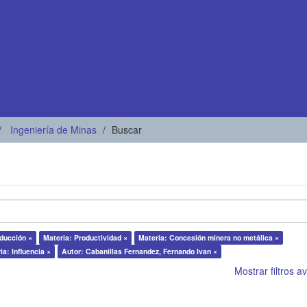
Ingeniería de Minas
Buscar
ducción ×
Materia: Productividad ×
Materia: Concesión minera no metálica ×
ia: Influencia ×
Autor: Cabanillas Fernandez, Fernando Ivan ×
Mostrar filtros 