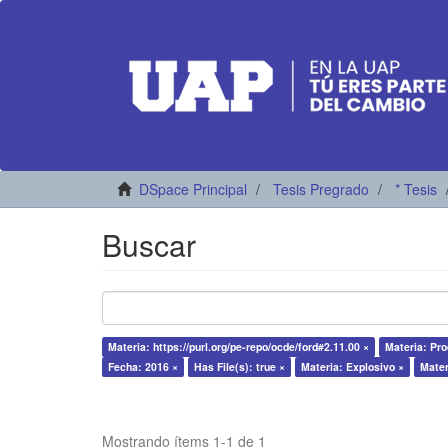
DSpace Principal
Tesis Pregrado
* Tesis
Buscar
Materia: https://purl.org/pe-repo/ocde/ford#2.11.00 ×
Materia: Pro
Fecha: 2016 ×
Has File(s): true ×
Materia: Explosivo ×
Mater
Mostrando ítems 1-1 de 1