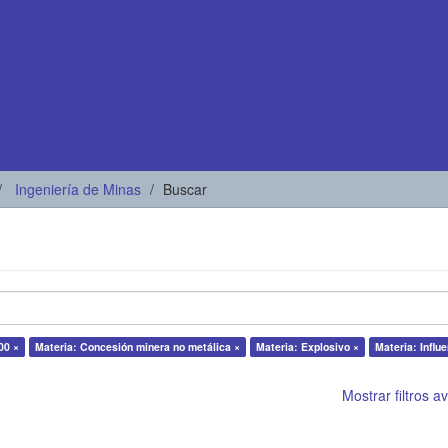
Ingeniería de Minas
Buscar
00 ×
Materia: Concesión minera no metálica ×
Materia: Explosivo ×
Materia: Influe
Mostrar filtros 