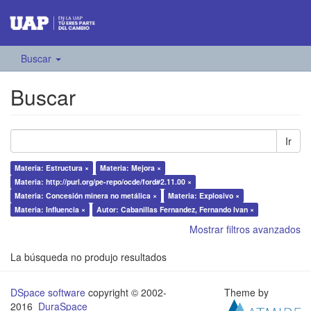
Buscar
Buscar
Ir
Materia: Estructura ×
Materia: Mejora ×
Materia: http://purl.org/pe-repo/ocde/ford#2.11.00 ×
Materia: Concesión minera no metálica ×
Materia: Explosivo ×
Materia: Influencia ×
Autor: Cabanillas Fernandez, Fernando Ivan ×
Mostrar filtros avanzados
La búsqueda no produjo resultados
DSpace software
copyright © 2002-
Theme by
2016
DuraSpace