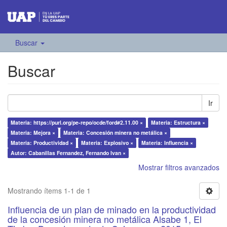
Buscar
Buscar
Ir
Materia: https://purl.org/pe-repo/ocde/ford#2.11.00 ×
Materia: Estructura ×
Materia: Mejora ×
Materia: Concesión minera no metálica ×
Materia: Productividad ×
Materia: Explosivo ×
Materia: Influencia ×
Autor: Cabanillas Fernandez, Fernando Ivan ×
Mostrar filtros avanzados
Mostrando ítems 1-1 de 1
Influencia de un plan de minado en la productividad
de la concesión minera no metálica Alsabe 1, El