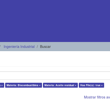
Ingeniería Industrial
Buscar
n ×
Materia: Biocombustibles ×
Materia: Aceite residual ×
Has File(s): true ×
Mostrar filtros 