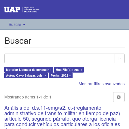
Buscar
Buscar
Ir
Materia: Licencia de conducir ×
Has File(s): true ×
Autor: Cayo Salazar, Luis ×
Fecha: 2022 ×
Mostrar filtros avanzados
Mostrando ítems 1-1 de 1
Análisis del d.s.11-emg/a2. c.-(reglamento
administrativo de tránsito militar en tiempo de paz)
artículo 50, segundo párrafo, que otorga licencia
para conducir vehículos particulares a los oficiales