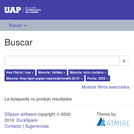
Buscar
Buscar
Ir
Has File(s): true ×
Materia: Validez ×
Materia: Acto Jurídico ×
Materia: http://purl.org/pe-repo/ocde/ford#5.05.01 ×
Fecha: 2022 ×
Mostrar filtros avanzados
La búsqueda no produjo resultados
DSpace software
copyright © 2002-
Theme by
2016
DuraSpace
Contacto
|
Sugerencias