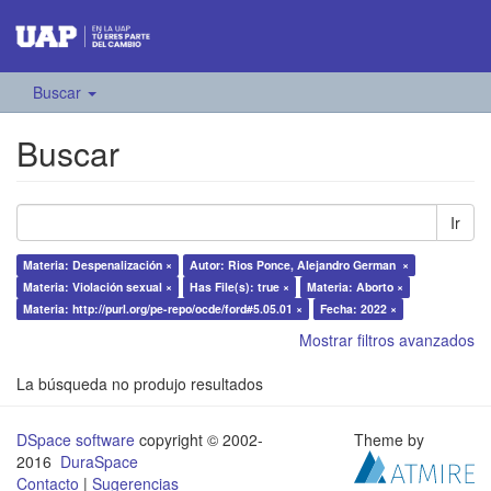
Buscar
Buscar
Ir
Materia: Despenalización ×
Autor: Rios Ponce, Alejandro German ×
Materia: Violación sexual ×
Has File(s): true ×
Materia: Aborto ×
Materia: http://purl.org/pe-repo/ocde/ford#5.05.01 ×
Fecha: 2022 ×
Mostrar filtros avanzados
La búsqueda no produjo resultados
DSpace software
copyright © 2002-
Theme by
2016
DuraSpace
Contacto
|
Sugerencias