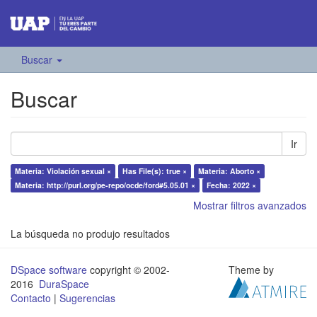
Buscar
Buscar
Ir
Materia: Violación sexual ×
Has File(s): true ×
Materia: Aborto ×
Materia: http://purl.org/pe-repo/ocde/ford#5.05.01 ×
Fecha: 2022 ×
Mostrar filtros avanzados
La búsqueda no produjo resultados
DSpace software
copyright © 2002-
Theme by
2016
DuraSpace
Contacto
|
Sugerencias