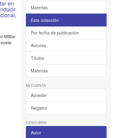
tar en
Materias
onducir
cional,
Esta colección
Por fecha de publicación
o Militar
revete
Autores
Títulos
Materias
MI CUENTA
Acceder
Registro
DESCUBRE
Autor