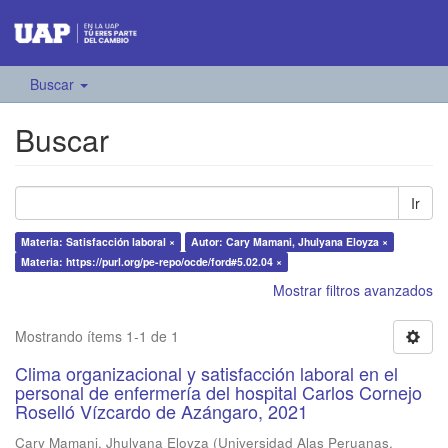
Buscar
Buscar
Ir
Materia: Satisfacción laboral ×
Autor: Cary Mamani, Jhulyana Eloyza ×
Materia: https://purl.org/pe-repo/ocde/ford#5.02.04 ×
Mostrar filtros avanzados
Mostrando ítems 1-1 de 1
Clima organizacional y satisfacción laboral en el
personal de enfermería del hospital Carlos Cornejo
Roselló Vízcardo de Azángaro, 2021
Cary Mamani, Jhulyana Eloyza
(
Universidad Alas Peruanas
,