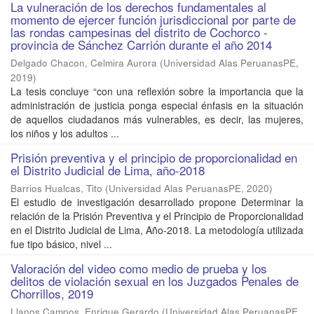
La vulneración de los derechos fundamentales al
momento de ejercer función jurisdiccional por parte de
las rondas campesinas del distrito de Cochorco -
provincia de Sánchez Carrión durante el año 2014
Delgado Chacon, Celmira Aurora
(
Universidad Alas PeruanasPE
,
2019
)
La tesis concluye “con una reflexión sobre la importancia que la
administración de justicia ponga especial énfasis en la situación
de aquellos ciudadanos más vulnerables, es decir, las mujeres,
los niños y los adultos ...
Prisión preventiva y el principio de proporcionalidad en
el Distrito Judicial de Lima, año-2018
Barrios Hualcas, Tito
(
Universidad Alas PeruanasPE
,
2020
)
El estudio de investigación desarrollado propone Determinar la
relación de la Prisión Preventiva y el Principio de Proporcionalidad
en el Distrito Judicial de Lima, Año-2018. La metodología utilizada
fue tipo básico, nivel ...
Valoración del video como medio de prueba y los
delitos de violación sexual en los Juzgados Penales de
Chorrillos, 2019
Llanos Campos, Enrique Gerardo
(
Universidad Alas PeruanasPE
,