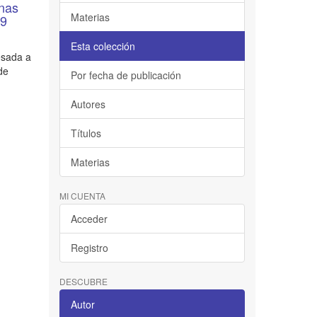
rnas
Materias
09
Esta colección
esada a
de
Por fecha de publicación
Autores
Títulos
Materias
MI CUENTA
Acceder
Registro
DESCUBRE
Autor