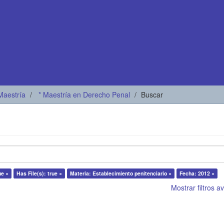
Maestría
* Maestría en Derecho Penal
Buscar
ue ×
Has File(s): true ×
Materia: Establecimiento penitenciario ×
Fecha: 2012 ×
Mostrar filtros 