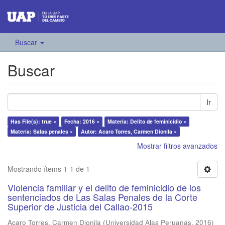
Buscar
Buscar
Ir
Has File(s): true ×
Fecha: 2016 ×
Materia: Delito de feminicidio ×
Materia: Salas penales ×
Autor: Acaro Torres, Carmen Dionila ×
Mostrar filtros avanzados
Mostrando ítems 1-1 de 1
Violencia familiar y el delito de feminicidio de los
sentenciados de Las Salas Penales de la Corte
Superior de Justicia del Callao-2015
Acaro Torres, Carmen Dionila
(
Universidad Alas Peruanas
,
2016
)