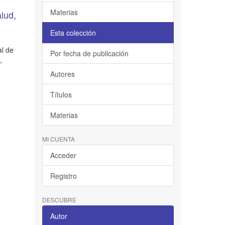
Materias
lud,
Esta colección
al de
Por fecha de publicación
,
Autores
Títulos
Materias
MI CUENTA
Acceder
Registro
DESCUBRE
Autor