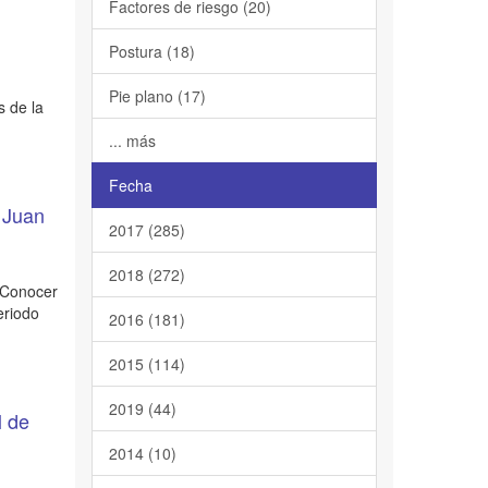
Factores de riesgo (20)
Postura (18)
Pie plano (17)
s de la
... más
Fecha
n Juan
2017 (285)
2018 (272)
e Conocer
eriodo
2016 (181)
2015 (114)
2019 (44)
l de
2014 (10)