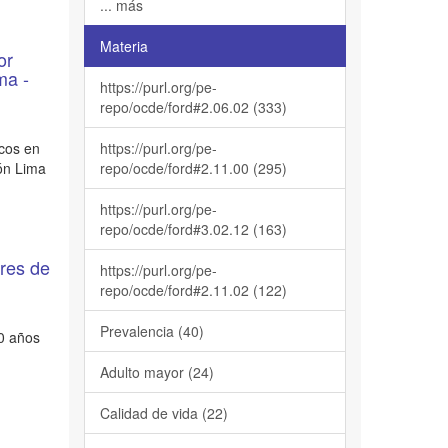
... más
Materia
or
ma -
https://purl.org/pe-
repo/ocde/ford#2.06.02 (333)
icos en
https://purl.org/pe-
ión Lima
repo/ocde/ford#2.11.00 (295)
https://purl.org/pe-
repo/ocde/ford#3.02.12 (163)
ores de
https://purl.org/pe-
repo/ocde/ford#2.11.02 (122)
Prevalencia (40)
50 años
Adulto mayor (24)
Calidad de vida (22)