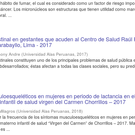
 hábito de fumar, el cual es considerado como un factor de riesgo impo
 cáncer. Los micronúcleos son estructuras que tienen utilidad como ma
al. ...
estinal en gestantes que acuden al Centro de Salud Raúl
rabayllo, Lima - 2017
hony Andre
(
Universidad Alas Peruanas
,
2017
)
stinales constituyen uno de los principales problemas de salud pública 
ubdesarrollados; éstas afectan a todas las clases sociales, pero su pre
oesqueléticos en mujeres en periodo de lactancia en e
infantil de salud virgen del Carmen Chorrillos – 2017
Milagros
(
Universidad Alas Peruanas
,
2018
)
r la frecuencia de los síntomas musculoesqueléticos en mujeres en pe
 materno infantil de salud “Virgen del Carmen” de Chorrillos – 2017. Mat
es ...