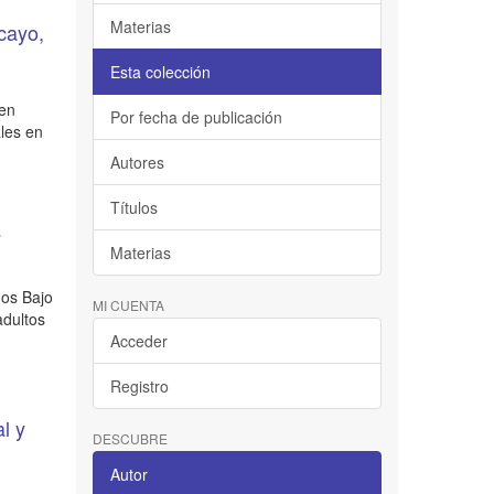
Materias
cayo,
Esta colección
 en
Por fecha de publicación
les en
Autores
Títulos
7
Materias
gos Bajo
MI CUENTA
adultos
Acceder
Registro
l y
DESCUBRE
Autor