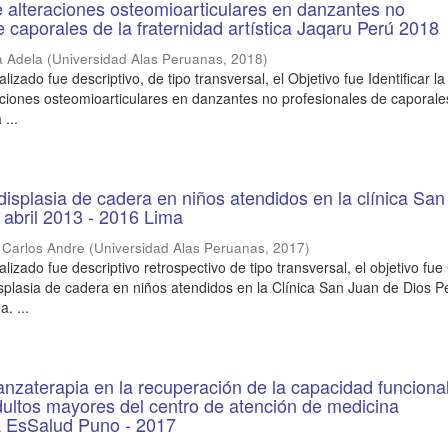
de alteraciones osteomioarticulares en danzantes no
e caporales de la fraternidad artística Jaqaru Perú 2018
a Adela
(
Universidad Alas Peruanas
,
2018
)
alizado fue descriptivo, de tipo transversal, el Objetivo fue Identificar la
aciones osteomioarticulares en danzantes no profesionales de caporale
 ...
displasia de cadera en niños atendidos en la clínica Sa
 abril 2013 - 2016 Lima
 Carlos Andre
(
Universidad Alas Peruanas
,
2017
)
ealizado fue descriptivo retrospectivo de tipo transversal, el objetivo fu
isplasia de cadera en niños atendidos en la Clínica San Juan de Dios P
. ...
danzaterapia en la recuperación de la capacidad funciona
dultos mayores del centro de atención de medicina
 EsSalud Puno - 2017