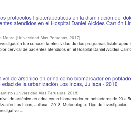
os protocolos fisioterapéuticos en la disminución del dol
ientes atendidos en el Hospital Daniel Alcides Carrión Li
se Mauro
(
Universidad Alas Peruanas
,
2017
)
investigación fue conocer la efectividad de dos programas fisioterapéut
olor cervical de pacientes atendidos en el Hospital Daniel Alcides Carr
nivel de arsénico en orina como biomarcador en poblad
 edad de la urbanización Los Incas, Juliaca - 2018
Bautisto
(
Universidad Alas Peruanas
,
2018
)
l nivel de arsénico en orina como biomarcador en pobladores de 20 a 
ización Los Incas, Juliaca - 2018. Metodología: Tipo de investigación
vestigativo ...