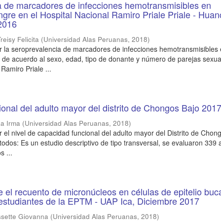
a de marcadores de infecciones hemotransmisibles en
gre en el Hospital Nacional Ramiro Priale Priale - Huan
 2016
eisy Felicita
(
Universidad Alas Peruanas
,
2018
)
r la seroprevalencia de marcadores de infecciones hemotransmisibles
 de acuerdo al sexo, edad, tipo de donante y número de parejas sexua
 Ramiro Priale ...
onal del adulto mayor del distrito de Chongos Bajo 201
za Irma
(
Universidad Alas Peruanas
,
2018
)
r el nivel de capacidad funcional del adulto mayor del Distrito de Chon
todos: Es un estudio descriptivo de tipo transversal, se evaluaron 339 
 ...
e el recuento de micronúcleos en células de epitelio buca
estudiantes de la EPTM - UAP Ica, Diciembre 2017
ssette Giovanna
(
Universidad Alas Peruanas
,
2018
)