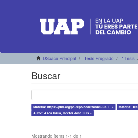
DSpace Principal
Tesis Pregrado
* Tesis
Buscar
Materia: https://purl.org/pe-repo/ocde/ford#3.03.11 ×
Materia: Téc
Autor: Asca Inzua, Hector Jose Luis ×
Mostrando ítems 1-1 de 1