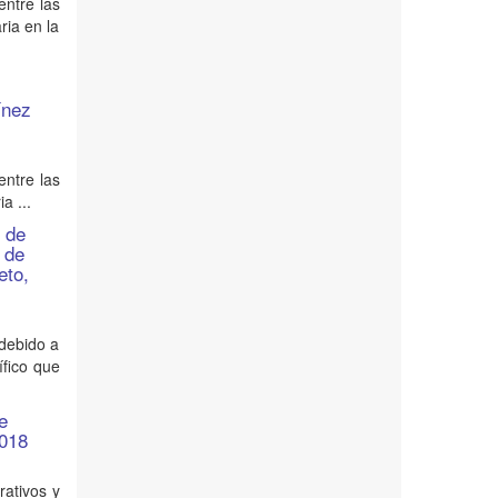
entre las
ria en la
ínez
entre las
a ...
s de
 de
eto,
 debido a
ífico que
e
2018
rativos y