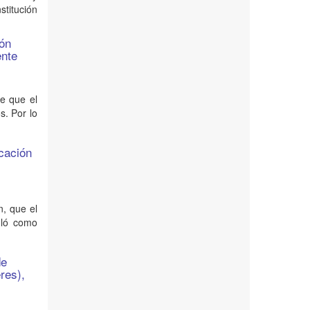
stitución
ión
ente
te que el
s. Por lo
ucación
n, que el
uló como
de
res),