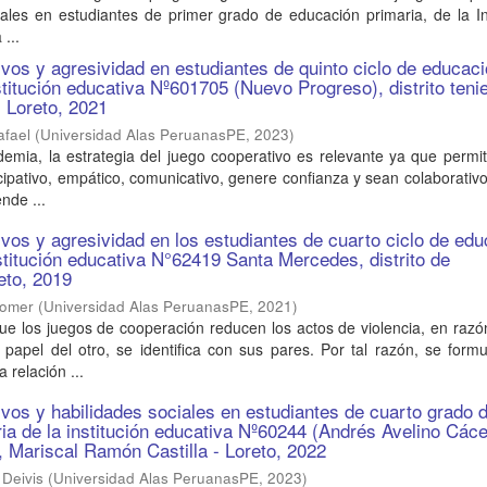
iales en estudiantes de primer grado de educación primaria, de la In
...
vos y agresividad en estudiantes de quinto ciclo de educac
stitución educativa Nº601705 (Nuevo Progreso), distrito teni
 Loreto, 2021
afael
(
Universidad Alas PeruanasPE
,
2023
)
emia, la estrategia del juego cooperativo es relevante ya que permi
ipativo, empático, comunicativo, genere confianza y sean colaborativo
nde ...
vos y agresividad en los estudiantes de cuarto ciclo de ed
nstitución educativa N°62419 Santa Mercedes, distrito de
eto, 2019
Romer
(
Universidad Alas PeruanasPE
,
2021
)
e los juegos de cooperación reducen los actos de violencia, en razó
papel del otro, se identifica con sus pares. Por tal razón, se form
la relación ...
vos y habilidades sociales en estudiantes de cuarto grado 
ia de la institución educativa Nº60244 (Andrés Avelino Cáce
s, Mariscal Ramón Castilla - Loreto, 2022
 Deivis
(
Universidad Alas PeruanasPE
,
2023
)