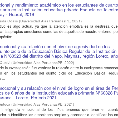
cional y rendimiento académico en los estudiantes de cuarto
maria en la Institución educativa privada Escuela de Talento
cay - Huaral, 2019
rida Odalis
(
Universidad Alas PeruanasPE
,
2021
)
gativo es algo actual, ya que la atención emotiva es la destreza qu
icar las propias emociones como las de aquellos de nuestro entorno, por
ósito: ...
mocional y su relación con el nivel de agresividad en los
uinto ciclo de la Educación Básica Regular de la Institución
ia N°60923 del distrito del Napo, Maynas, región Loreto, añ
 Quelvi
(
Universidad Alas PeruanasPE
,
2022
)
 de la investigación fue verificar la relación entre la inteligencia emocio
ad en los estudiantes del quinto ciclo de Educación Básica Regul
 ...
mocional y su relación con el nivel de logro en el área de Pe
ños de 6 años de la Institución educativa primaria N°60328 P
ausana - Loreto, Período 2021
Antoca
(
Universidad Alas PeruanasPE
,
2021
)
a inteligencia emocional de los niños tenemos que tener en cuenta
er a identificar las emociones propias y aprender a identificar las 