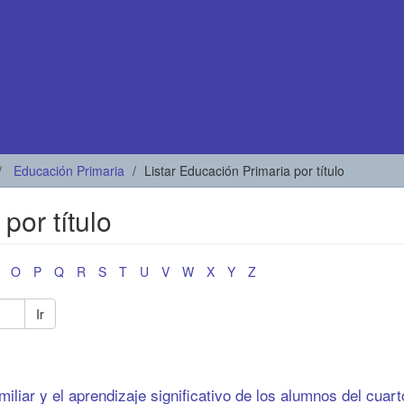
Educación Primaria
Listar Educación Primaria por título
por título
O
P
Q
R
S
T
U
V
W
X
Y
Z
Ir
miliar y el aprendizaje significativo de los alumnos del cuar