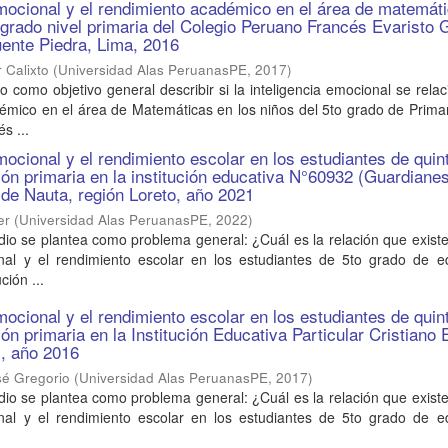
emocional y el rendimiento académico en el área de matemát
o grado nivel primaria del Colegio Peruano Francés Evaristo 
Puente Piedra, Lima, 2016
 Calixto
(
Universidad Alas PeruanasPE
,
2017
)
vo como objetivo general describir si la inteligencia emocional se rela
émico en el área de Matemáticas en los niños del 5to grado de Primar
s ...
mocional y el rendimiento escolar en los estudiantes de quin
ón primaria en la institución educativa N°60932 (Guardiane
d de Nauta, región Loreto, año 2021
er
(
Universidad Alas PeruanasPE
,
2022
)
dio se plantea como problema general: ¿Cuál es la relación que existe
onal y el rendimiento escolar en los estudiantes de 5to grado de e
ción ...
mocional y el rendimiento escolar en los estudiantes de quin
ón primaria en la Institución Educativa Particular Cristiano
l, año 2016
sé Gregorio
(
Universidad Alas PeruanasPE
,
2017
)
dio se plantea como problema general: ¿Cuál es la relación que existe
onal y el rendimiento escolar en los estudiantes de 5to grado de e