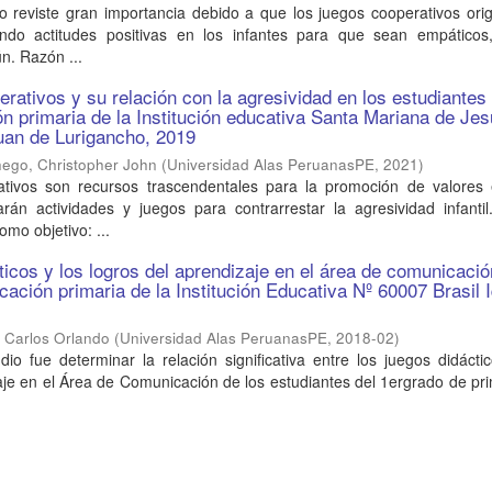
vo reviste gran importancia debido a que los juegos cooperativos ori
mando actitudes positivas en los infantes para que sean empáticos
n. Razón ...
rativos y su relación con la agresividad en los estudiantes
ón primaria de la Institución educativa Santa Mariana de Jes
Juan de Lurigancho, 2019
ego, Christopher John
(
Universidad Alas PeruanasPE
,
2021
)
tivos son recursos trascendentales para la promoción de valores 
rán actividades y juegos para contrarrestar la agresividad infantil
omo objetivo: ...
ticos y los logros del aprendizaje en el área de comunicació
cación primaria de la Institución Educativa Nº 60007 Brasil I
, Carlos Orlando
(
Universidad Alas PeruanasPE
,
2018-02
)
udio fue determinar la relación significativa entre los juegos didácti
aje en el Área de Comunicación de los estudiantes del 1ergrado de pr