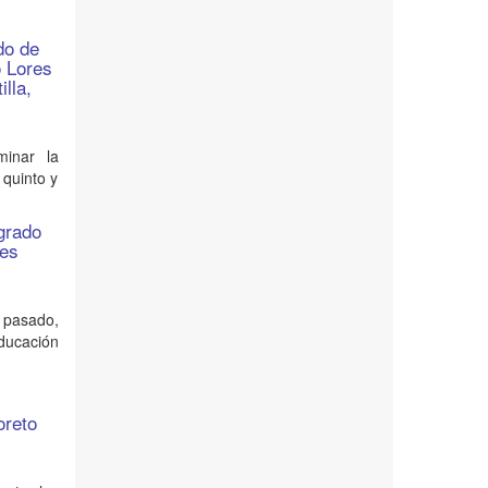
do de
o Lores
lla,
minar la
 quinto y
 grado
res
o pasado,
educación
oreto