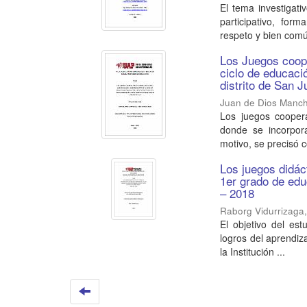
El tema investigati
participativo, for
respeto y bien comú
Los Juegos coope
ciclo de educaci
distrito de San 
Juan de Dios Manch
Los juegos coopera
donde se incorpora
motivo, se precisó c
Los juegos didác
1er grado de edu
– 2018
Raborg Vidurrizaga
El objetivo del est
logros del aprendiz
la Institución ...