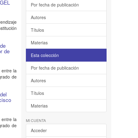
 UGEL
Por fecha de publicación
Autores
endizaje
titución
Títulos
Materias
 de
or de
Esta colección
Por fecha de publicación
 entre la
 grado de
Autores
Títulos
del
cisco
Materias
 entre la
MI CUENTA
 grado de
Acceder