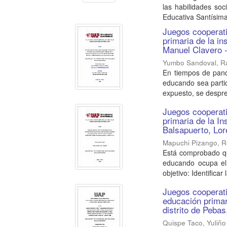
las habilidades soc
Educativa Santísima 
Juegos cooperati
primaria de la in
Manuel Clavero -
Yumbo Sandoval, R
En tiempos de pand
educando sea partic
expuesto, se despre
Juegos cooperati
primaria de la I
Balsapuerto, Lor
Mapuchi Pizango, 
Está comprobado qu
educando ocupa el 
objetivo: Identificar 
Juegos cooperati
educación primar
distrito de Peba
Quispe Taco, Yuliño