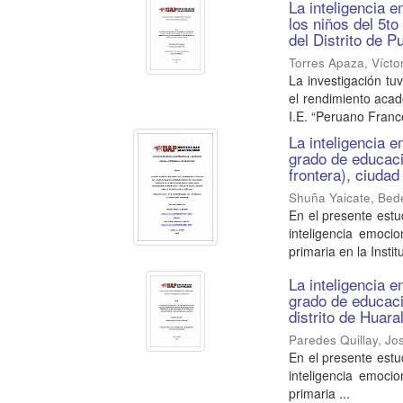
La inteligencia 
los niños del 5t
del Distrito de 
Torres Apaza, Víctor
La investigación tu
el rendimiento acad
I.E. “Peruano Francé
La inteligencia e
grado de educaci
frontera), ciuda
Shuña Yaicate, Bed
En el presente estu
inteligencia emoci
primaria en la Institu
La inteligencia e
grado de educaci
distrito de Huara
Paredes Quillay, Jo
En el presente estu
inteligencia emoci
primaria ...