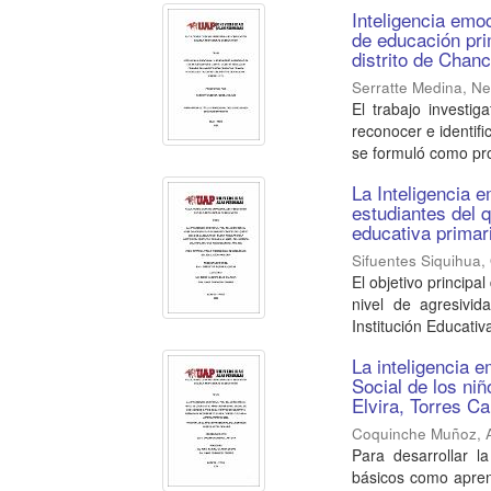
Inteligencia emo
de educación pri
distrito de Chan
Serratte Medina, Ne
El trabajo investi
reconocer e identif
se formuló como prop
La Inteligencia e
estudiantes del q
educativa primar
Sifuentes Siquihua,
El objetivo principal
nivel de agresivid
Institución Educativa
La inteligencia e
Social de los ni
Elvira, Torres C
Coquinche Muñoz, 
Para desarrollar l
básicos como aprend