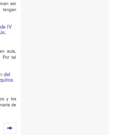
ginan ser
, tengan
 de IV
ús,
en aula,
. Por tal
n del
quitos
cos y los
imaria de