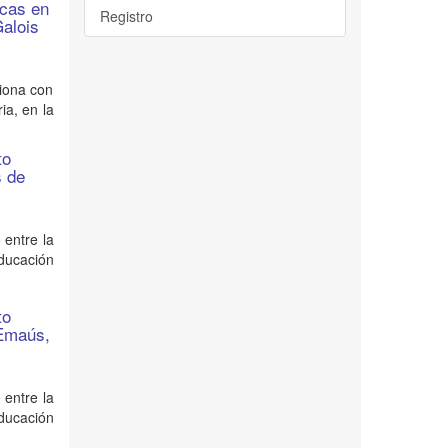
icas en
Registro
Galois
ciona con
ia, en la
to
s de
 entre la
ducación
to
 Emaús,
 entre la
ducación