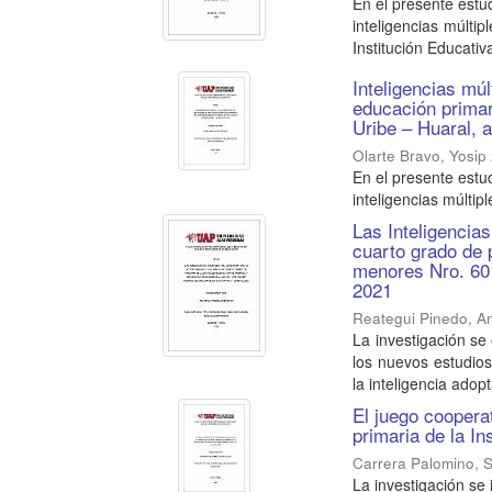
En el presente estu
inteligencias múlti
Institución Educativa
Inteligencias múl
educación primar
Uribe – Huaral, 
Olarte Bravo, Yosip
En el presente estu
inteligencias múltip
Las Inteligencia
cuarto grado de 
menores Nro. 601
2021
Reategui Pinedo, A
La investigación se
los nuevos estudio
la inteligencia adopt
El juego coopera
primaria de la I
Carrera Palomino, S
La investigación se