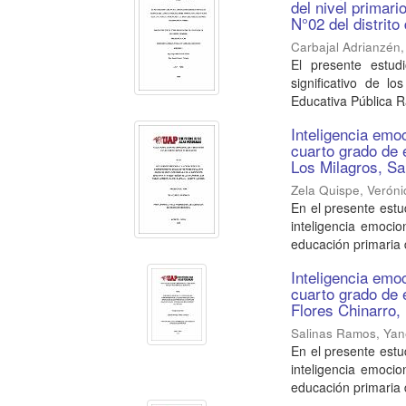
del nivel primar
N°02 del distrit
Carbajal Adrianzén,
El presente estudi
significativo de l
Educativa Pública R
Inteligencia emo
cuarto grado de 
Los Milagros, Sa
Zela Quispe, Veróni
En el presente estu
inteligencia emocio
educación primaria d
Inteligencia emo
cuarto grado de 
Flores Chinarro,
Salinas Ramos, Yane
En el presente estu
inteligencia emocio
educación primaria d