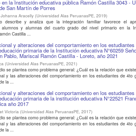
io en la Institución educativa pública Ramón Castilla 3043 -
o de San Martín de Porres
 Johanna Aracelly
(
Universidad Alas PeruanasPE
,
2019
)
o describe y analiza que la integración familiar favorece el apr
os alumnos y alumnas del cuarto grado del nivel primario en la Ins
amón Castilla ...
cional y alteraciones del comportamiento en los estudiantes
educación primaria de la Institución educativa N°60259 Señ
n Pablo, Mariscal Ramón Castilla - Loreto, año 2021
ca
(
Universidad Alas PeruanasPE
,
2021
)
dio se plantea como problema general: ¿Cuál es la relación que existe
nal y las alteraciones del comportamiento en los estudiantes de 4to
e la ...
cional y alteraciones del comportamiento en los estudiantes 
educación primaria de la institución educativa N°22521 Fran
 ica año 2017
t Victoria
(
Universidad Alas PeruanasPE
,
2017
)
dio se plantea como problema general: ¿Cuál es la relación que existe
nal y las alteraciones del comportamiento en los estudiantes de 4to
e la ...