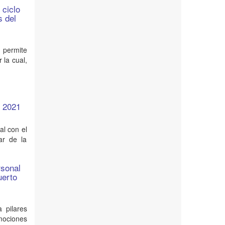
 ciclo
s del
e permite
 la cual,
o 2021
nal con el
ar de la
rsonal
uerto
 pilares
emociones