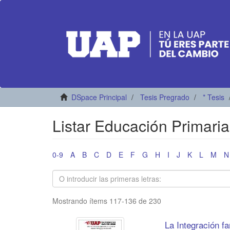
DSpace Principal
Tesis Pregrado
* Tesis
Listar Educación Primaria 
0-9
A
B
C
D
E
F
G
H
I
J
K
L
M
N
Mostrando ítems 117-136 de 230
La Integración fa