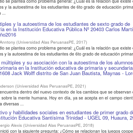
dio se plantea como problema general: ¿Cuál es la relación que existe 
ples y la autoestima de los estudiantes de 6to grado de educación prima
 ...
tiples y la autoestima de los estudiantes de sexto grado de
ia en la Institución Educativa Pública Nº 20403 Carlos Mart
año2016
 Anntony
(
Universidad Alas PeruanasPE
,
2017
)
dio se plantea como problema general: ¿Cuál es la relación que existe 
les y la autoestima de los estudiantes de 6to grado de educación primari
s múltiples y su asociación con la autoestima de los alumno
primaria en la Institución educativa de primaria y secundaria
608 Jack Wolff distrito de San Juan Bautista, Maynas - Lor
nderson
(
Universidad Alas PeruanasPE
,
2021
)
 encuentra dentro del nuevo contexto de los cambios que se observan
s sobre la mente humana. Hoy en día, ya se acepta en el campo cient
a diversas ...
tivo y habilidades sociales en estudiantes de primer grado d
nstitución Educativa Santísima Trinidad - UGEL 09, Huaura, 
ergio Alexis
(
Universidad Alas PeruanasPE
,
2018
)
 inició con la siguiente pregunta: ¿Cómo se relacionan los juegos coope