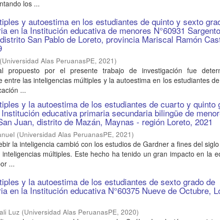
tando los ...
ltiples y autoestima en los estudiantes de quinto y sexto gra
ia en la Institución educativa de menores N°60931 Sargent
distrito San Pablo de Loreto, provincia Mariscal Ramón Casti
9
(
Universidad Alas PeruanasPE
,
2021
)
pal propuesto por el presente trabajo de investigación fue deter
e entre las inteligencias múltiples y la autoestima en los estudiantes de
ación ...
tiples y la autoestima de los estudiantes de cuarto y quinto
a Institución educativa primaria secundaria bilingüe de meno
n Juan, distrito de Mazán, Maynas - región Loreto, 2021
anuel
(
Universidad Alas PeruanasPE
,
2021
)
ir la inteligencia cambió con los estudios de Gardner a fines del sigl
s inteligencias múltiples. Este hecho ha tenido un gran impacto en la 
or ...
tiples y la autoestima de los estudiantes de sexto grado de
ia en la Institución educativa N°60375 Nueve de Octubre, L
ali Luz
(
Universidad Alas PeruanasPE
,
2020
)