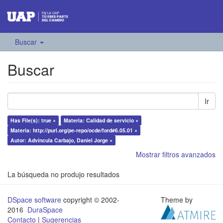
Buscar
Buscar
Ir
Has File(s): true ×
Materia: Calidad de servicio ×
Materia: http://purl.org/pe-repo/ocde/ford#6.05.01 ×
Autor: Advíncula Carbajo, Daniel Jorge ×
Mostrar filtros avanzados
La búsqueda no produjo resultados
DSpace software
copyright © 2002-
Theme by
2016
DuraSpace
Contacto
|
Sugerencias