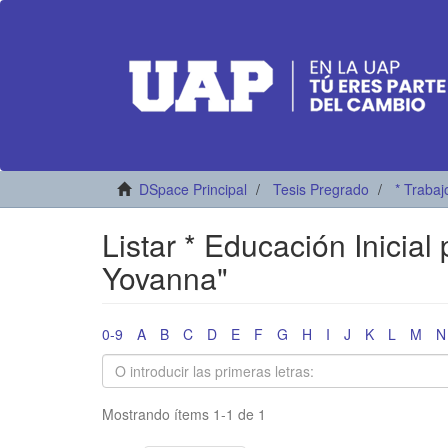
DSpace Principal
Tesis Pregrado
* Trabaj
Listar * Educación Inicial
Yovanna"
0-9
A
B
C
D
E
F
G
H
I
J
K
L
M
N
Mostrando ítems 1-1 de 1