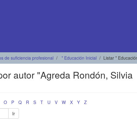
os de suficiencia profesional
* Educación Inicial
Listar * Educación
 por autor "Agreda Rondón, Silvia
O
P
Q
R
S
T
U
V
W
X
Y
Z
Ir