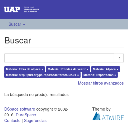
Buscar
Buscar
Ir
Materia: Fibra de alpaca ×
Materia: Prendas de vestir ×
Materia: Alpaca ×
Materia: http://purl.org/pe-repo/ocde/ford#5.02.04 ×
Materia: Exportación ×
Mostrar filtros avanzados
La búsqueda no produjo resultados
DSpace software
copyright © 2002-
Theme by
2016
DuraSpace
Contacto
|
Sugerencias