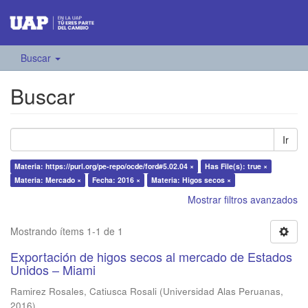
Buscar
Buscar
Ir
Materia: https://purl.org/pe-repo/ocde/ford#5.02.04 ×
Has File(s): true ×
Materia: Mercado ×
Fecha: 2016 ×
Materia: Higos secos ×
Mostrar filtros avanzados
Mostrando ítems 1-1 de 1
Exportación de higos secos al mercado de Estados
Unidos – Miami
Ramirez Rosales, Catiusca Rosali
(
Universidad Alas Peruanas
,
2016
)