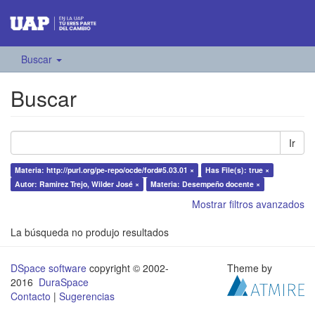
Buscar
Buscar
Ir
Materia: http://purl.org/pe-repo/ocde/ford#5.03.01 ×
Has File(s): true ×
Autor: Ramirez Trejo, Wilder José ×
Materia: Desempeño docente ×
Mostrar filtros avanzados
La búsqueda no produjo resultados
DSpace software
copyright © 2002-
Theme by
2016
DuraSpace
Contacto
|
Sugerencias