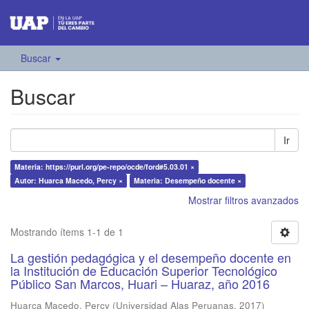
Buscar
Buscar
Ir
Materia: https://purl.org/pe-repo/ocde/ford#5.03.01 ×
Autor: Huarca Macedo, Percy ×
Materia: Desempeño docente ×
Mostrar filtros avanzados
Mostrando ítems 1-1 de 1
La gestión pedagógica y el desempeño docente en
la Institución de Educación Superior Tecnológico
Público San Marcos, Huari – Huaraz, año 2016
Huarca Macedo, Percy
(
Universidad Alas Peruanas
,
2017
)