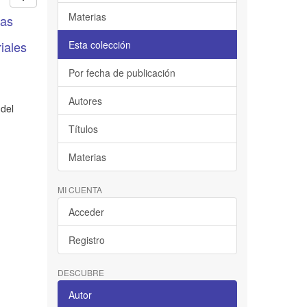
Materias
las
iales
Esta colección
Por fecha de publicación
Autores
 del
Títulos
Materias
MI CUENTA
Acceder
Registro
DESCUBRE
Autor