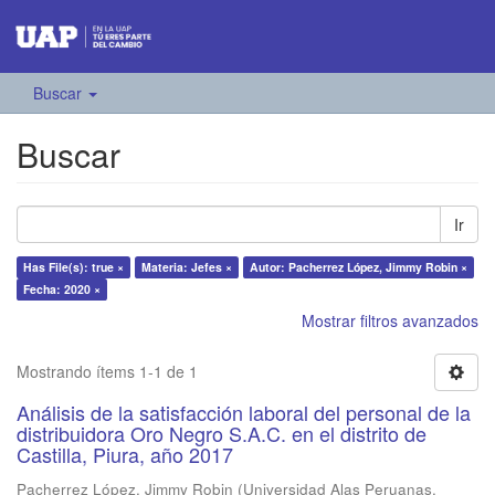
Buscar
Buscar
Ir
Has File(s): true ×
Materia: Jefes ×
Autor: Pacherrez López, Jimmy Robin ×
Fecha: 2020 ×
Mostrar filtros avanzados
Mostrando ítems 1-1 de 1
Análisis de la satisfacción laboral del personal de la
distribuidora Oro Negro S.A.C. en el distrito de
Castilla, Piura, año 2017
Pacherrez López, Jimmy Robin
(
Universidad Alas Peruanas
,