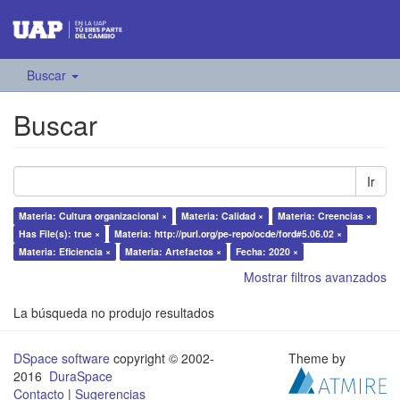
Buscar
Buscar
Ir
Materia: Cultura organizacional ×
Materia: Calidad ×
Materia: Creencias ×
Has File(s): true ×
Materia: http://purl.org/pe-repo/ocde/ford#5.06.02 ×
Materia: Eficiencia ×
Materia: Artefactos ×
Fecha: 2020 ×
Mostrar filtros avanzados
La búsqueda no produjo resultados
DSpace software
copyright © 2002-
Theme by
2016
DuraSpace
Contacto
|
Sugerencias