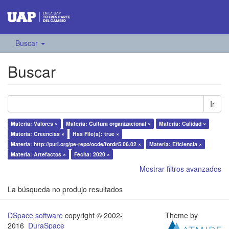
Buscar
Buscar
Ir
Materia: Valores ×
Materia: Cultura organizacional ×
Materia: Calidad ×
Materia: Creencias ×
Has File(s): true ×
Materia: http://purl.org/pe-repo/ocde/ford#5.06.02 ×
Materia: Eficiencia ×
Materia: Artefactos ×
Fecha: 2020 ×
Mostrar filtros avanzados
La búsqueda no produjo resultados
DSpace software
copyright © 2002-
Theme by
2016
DuraSpace