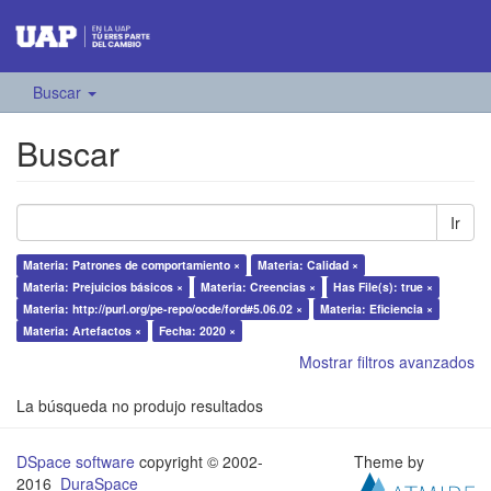
Buscar
Buscar
Ir
Materia: Patrones de comportamiento ×
Materia: Calidad ×
Materia: Prejuicios básicos ×
Materia: Creencias ×
Has File(s): true ×
Materia: http://purl.org/pe-repo/ocde/ford#5.06.02 ×
Materia: Eficiencia ×
Materia: Artefactos ×
Fecha: 2020 ×
Mostrar filtros avanzados
La búsqueda no produjo resultados
DSpace software
copyright © 2002-
Theme by
2016
DuraSpace