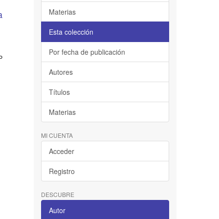
Materias
a
Esta colección
Por fecha de publicación
P
Autores
Títulos
Materias
MI CUENTA
Acceder
Registro
DESCUBRE
Autor