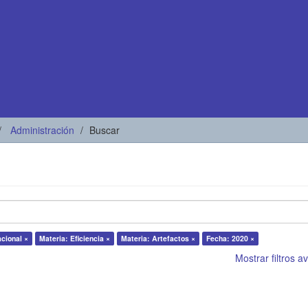
Administración
Buscar
acional ×
Materia: Eficiencia ×
Materia: Artefactos ×
Fecha: 2020 ×
Mostrar filtros 