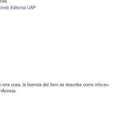
ones
ondo Editorial UAP
 otra cosa, la licencia del ítem se describe como info:eu-
enAccess