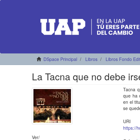
DSpace Principal
Libros
Libros Fondo Edi
La Tacna que no debe irs
Tacna qu
que ha c
en el ti
se quede
URI
https://
Ver/