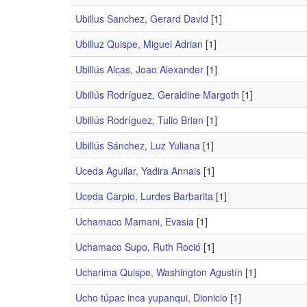
Ubillus Sanchez, Gerard David
[1]
Ubilluz Quispe, Miguel Adrian
[1]
Ubillús Alcas, Joao Alexander
[1]
Ubillús Rodríguez, Geraldine Margoth
[1]
Ubillús Rodríguez, Tulio Brian
[1]
Ubillús Sánchez, Luz Yuliana
[1]
Uceda Aguilar, Yadira Annais
[1]
Uceda Carpio, Lurdes Barbarita
[1]
Uchamaco Mamani, Evasia
[1]
Uchamaco Supo, Ruth Roció
[1]
Ucharima Quispe, Washington Agustín
[1]
Ucho túpac inca yupanqui, Dionicio
[1]