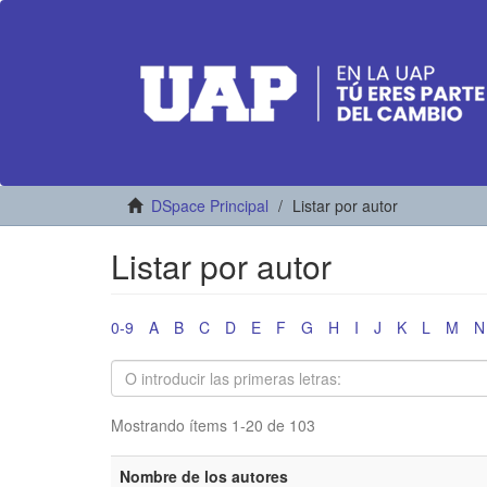
DSpace Principal
Listar por autor
Listar por autor
0-9
A
B
C
D
E
F
G
H
I
J
K
L
M
N
Mostrando ítems 1-20 de 103
Nombre de los autores