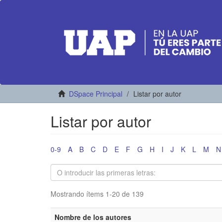
DSpace Principal
Listar por autor
Listar por autor
0-9
A
B
C
D
E
F
G
H
I
J
K
L
M
N
Mostrando ítems 1-20 de 139
Nombre de los autores