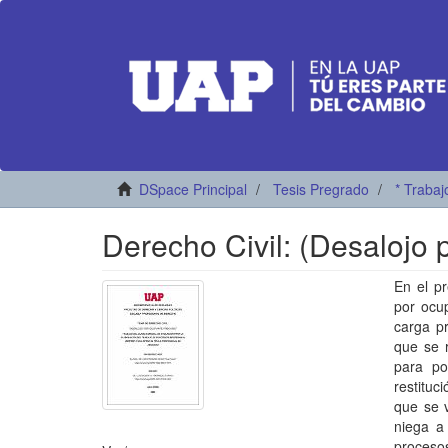
DSpace Principal
Tesis Pregrado
* Trabaj
Derecho Civil: (Desalojo 
En el pr
por ocup
carga pr
que se 
para po
restituc
que se v
niega a 
proceso