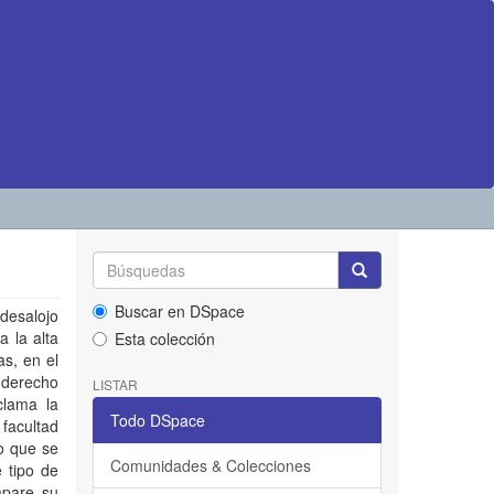
Buscar en DSpace
 desalojo
a la alta
Esta colección
s, en el
 derecho
LISTAR
clama la
Todo DSpace
 facultad
o que se
Comunidades & Colecciones
e tipo de
mpare su