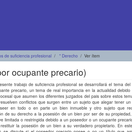
os de suficiencia profesional
* Derecho
Ver ítem
por ocupante precario)
esente trabajo de suficiencia profesional se desarrollará el tema del
ante precario, un tema de real importancia en la actualidad debido 
ocesal que asumen los diferentes juzgados del pais sobre estos tema
resuelven conflictos que surgen entre un sujeto que alegar tener un
seer en todo o en parte un bien inmueble y otro sujeto que re
ión de su derecho a la posesión de un bien por ser de su propiedad,
e limitada o restringida debido a un poseedor o un ocupante precari
restituir la posesión de un bien a su verdadero propietario. En est
s se discute si el poseedor precario posee o no un título que a