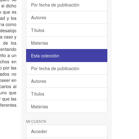
Por fecha de publicación
 si dicho
so que es
Autores
ad y los
ona como
Títulos
desalojo
a caso y
d de los
Materias
mentando
rito a un
Esta colección
echos en
o por las
Por fecha de publicación
dados no
poseer en
Autores
carios al
guno que
Títulos
 que las
ferentes
Materias
MI CUENTA
Acceder