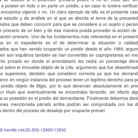
a poseer en todo o en parte un predio, y en caso lo tuviera verificar
e encuentra vigente o no. Un claro ejemplo de ello es el presente ca
e estudio y de análisis en el que se aborda el tema de la precaried
estos que deben concurrir para que se considere a un sujeto o pers
e precario de un bien y de esa manera pueda proceder la acción de 
ación precario. Uno de los fundamentos más relevantes en el present
os en el expediente es el de determinar la situación o calida
dos que han venido ocupando un predio desde el año 1989, argu
ien son inquilinos también se han convertido en copropietarios en me
to privado en donde el arrendatario les cedía un porcentaje der
d sobre el inmueble objeto de la Litis, argumento que fue desestimad
ias superiores, decisión que considero correcta ya que los deman
ron en ningún instancia del proceso tener un legítimo derecho para 
 predio objeto de litigio, por lo que devenían absolutamente en pre
un título que eventualmente se encontraba fenecido, sin efecto al
a su posesión en el predio del demandante. Finalmente debemos decir
iones mencionada párrafo arriba podrán ser comprobada con los di
 dentro del proceso de desalojo por ocupante precari
hdl.handle.net/20.500.12990/13850