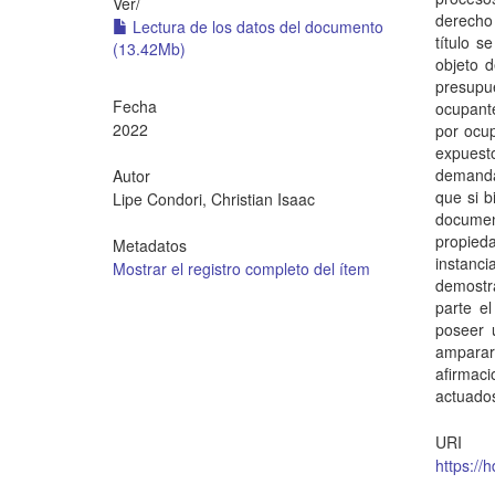
Ver/
derecho 
Lectura de los datos del documento
título s
(13.42Mb)
objeto d
presupu
Fecha
ocupant
2022
por ocup
expuest
demanda
Autor
que si b
Lipe Condori, Christian Isaac
documen
propieda
Metadatos
instanc
Mostrar el registro completo del ítem
demostra
parte el
poseer 
amparar
afirmac
actuados
URI
https://